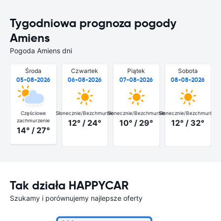
Tygodniowa prognoza pogody
Amiens
Pogoda Amiens dni
Środa
Czwartek
Piątek
Sobota
05-08-2026
06-08-2026
07-08-2026
08-08-2026
Częściowe
Słonecznie/Bezchmurnie
Słonecznie/Bezchmurnie
Słonecznie/Bezchmurnie
Słon
zachmurzenie
12° / 24°
10° / 29°
12° / 32°
14° / 27°
Tak działa HAPPYCAR
Szukamy i porównujemy najlepsze oferty