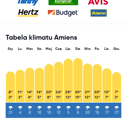
Tabela klimatu Amiens
Sty.
Lu.
Mar.
Kw.
Maj.
Cze.
Lip.
Sie.
Wrz.
Pa.
Lis.
Gru.
8°
11°
14°
14°
20°
24°
29°
30°
21°
20°
13°
7°
3°
3°
4°
5°
8°
11°
13°
15°
12°
12°
7°
3°
21
4
8
10
10
12
5
6
20
15
17
27