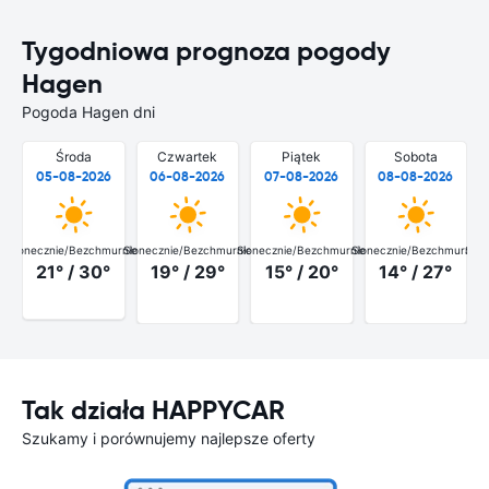
Tygodniowa prognoza pogody
Hagen
Pogoda Hagen dni
Środa
Czwartek
Piątek
Sobota
05-08-2026
06-08-2026
07-08-2026
08-08-2026
Słonecznie/Bezchmurnie
Słonecznie/Bezchmurnie
Słonecznie/Bezchmurnie
Słonecznie/Bezchmurnie
Słon
21° / 30°
19° / 29°
15° / 20°
14° / 27°
Tak działa HAPPYCAR
Szukamy i porównujemy najlepsze oferty