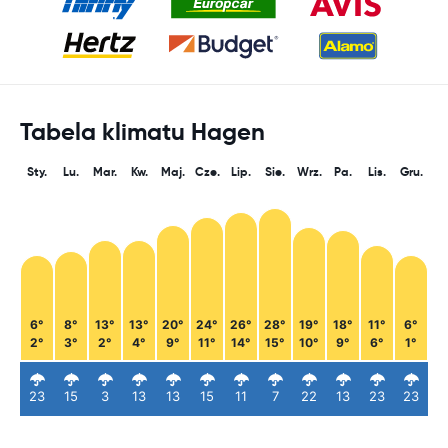
Tabela klimatu Hagen
Sty.
Lu.
Mar.
Kw.
Maj.
Cze.
Lip.
Sie.
Wrz.
Pa.
Lis.
Gru.
6°
8°
13°
13°
20°
24°
26°
28°
19°
18°
11°
6°
2°
3°
2°
4°
9°
11°
14°
15°
10°
9°
6°
1°
23
15
3
13
13
15
11
7
22
13
23
23