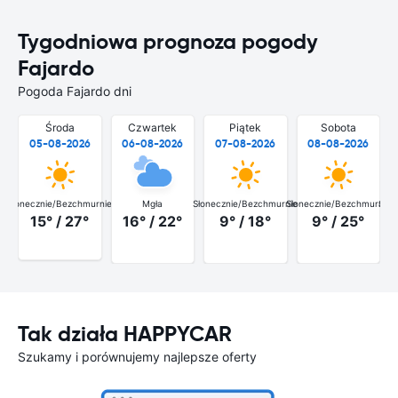
Tygodniowa prognoza pogody
Fajardo
Pogoda Fajardo dni
Środa
Czwartek
Piątek
Sobota
05-08-2026
06-08-2026
07-08-2026
08-08-2026
Słonecznie/Bezchmurnie
Mgła
Słonecznie/Bezchmurnie
Słonecznie/Bezchmurnie
Słon
15° / 27°
16° / 22°
9° / 18°
9° / 25°
Tak działa HAPPYCAR
Szukamy i porównujemy najlepsze oferty