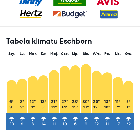
Tabela klimatu Eschborn
Sty.
Lu.
Mar.
Kw.
Maj.
Cze.
Lip.
Sie.
Wrz.
Pa.
Lis.
Gru.
6°
8°
12°
13°
21°
27°
28°
30°
20°
18°
11°
5°
3°
3°
3°
5°
11°
14°
15°
17°
12°
10°
7°
1°
20
9
3
14
11
19
6
9
22
11
17
22