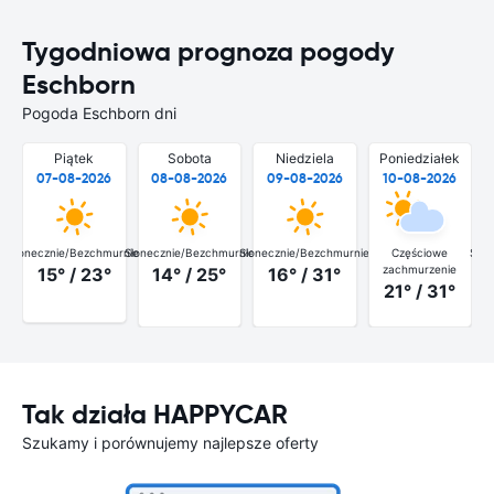
Tygodniowa prognoza pogody
Eschborn
Pogoda Eschborn dni
Piątek
Sobota
Niedziela
Poniedziałek
07-08-2026
08-08-2026
09-08-2026
10-08-2026
Słonecznie/Bezchmurnie
Słonecznie/Bezchmurnie
Słonecznie/Bezchmurnie
Częściowe
Słon
zachmurzenie
15° / 23°
14° / 25°
16° / 31°
21° / 31°
Tak działa HAPPYCAR
Szukamy i porównujemy najlepsze oferty