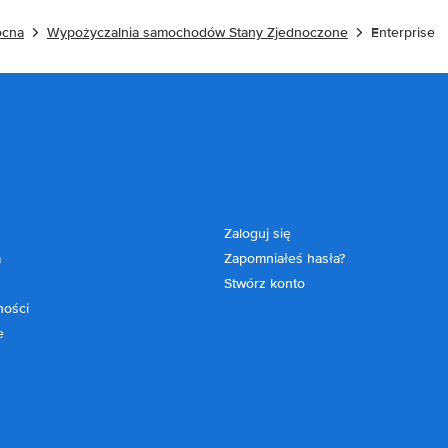
ocna
Wypożyczalnia samochodów Stany Zjednoczone
Enterprise
Zaloguj się
a
Zapomniałeś hasła?
Stwórz konto
ności
e