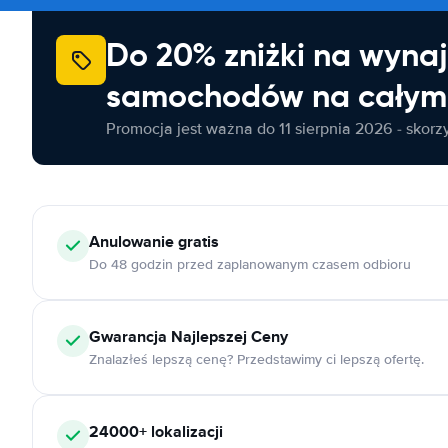
Do 20% zniżki na wyna
samochodów na całym 
Promocja jest ważna do 11 sierpnia 2026 - skorzys
Anulowanie
gratis
Do 48 godzin przed zaplanowanym czasem odbioru
Gwarancja Najlepszej Ceny
Znalazłeś lepszą cenę? Przedstawimy ci lepszą ofertę.
24000+
lokalizacji