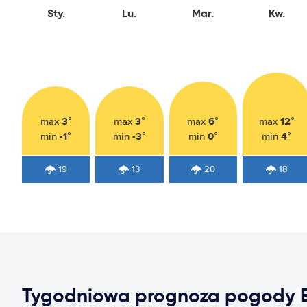
Sty.
Lu.
Mar.
Kw.
3°
3°
6°
12°
max
max
max
max
-1°
-3°
0°
4°
min
min
min
min
19
13
20
18
Tygodniowa prognoza pogody E