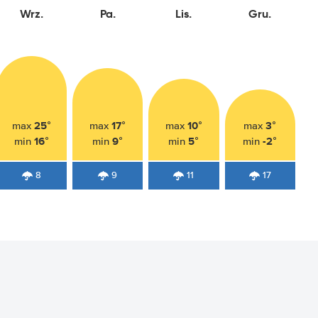
Wrz.
Pa.
Lis.
Gru.
25°
17°
10°
3°
max
max
max
max
16°
9°
5°
-2°
min
min
min
min
8
9
11
17