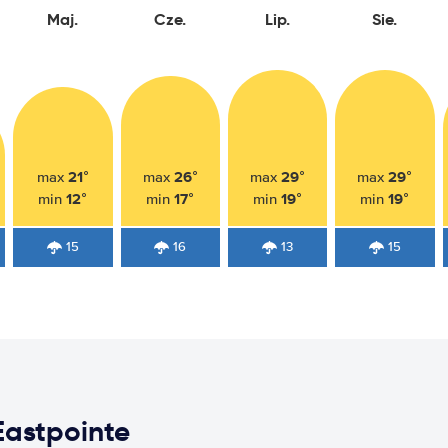
Maj.
Cze.
Lip.
Sie.
21°
26°
29°
29°
max
max
max
max
12°
17°
19°
19°
min
min
min
min
15
16
13
15
astpointe