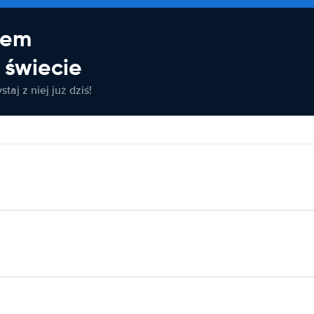
jem
świecie
taj z niej już dziś!