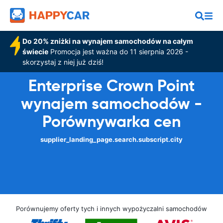
Do 20% zniżki na wynajem samochodów na całym
świecie
Promocja jest ważna do 11 sierpnia 2026 -
skorzystaj z niej już dziś!
Enterprise Crown Point
wynajem samochodów -
Porównywarka cen
supplier_landing_page.search.subscript.city
Porównujemy oferty tych i innych wypożyczalni samochodów