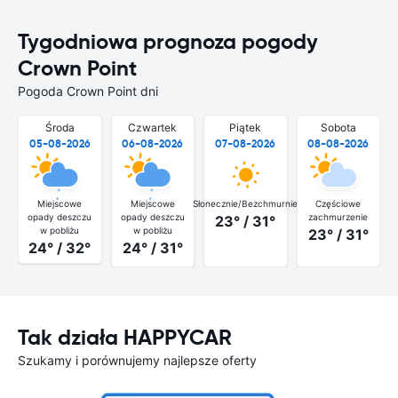
Tygodniowa prognoza pogody
Crown Point
Pogoda Crown Point dni
Środa
Czwartek
Piątek
Sobota
05-08-2026
06-08-2026
07-08-2026
08-08-2026
Miejscowe
Miejscowe
Słonecznie/Bezchmurnie
Częściowe
opady deszczu
opady deszczu
zachmurzenie
23° / 31°
w pobliżu
w pobliżu
23° / 31°
24° / 32°
24° / 31°
Tak działa HAPPYCAR
Szukamy i porównujemy najlepsze oferty