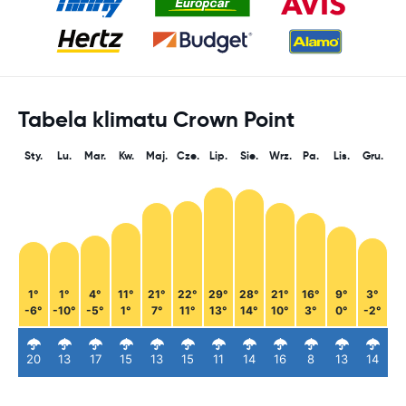
Tabela klimatu Crown Point
Sty.
Lu.
Mar.
Kw.
Maj.
Cze.
Lip.
Sie.
Wrz.
Pa.
Lis.
Gru.
1°
1°
4°
11°
21°
22°
29°
28°
21°
16°
9°
3°
-6°
-10°
-5°
1°
7°
11°
13°
14°
10°
3°
0°
-2°
20
13
17
15
13
15
11
14
16
8
13
14