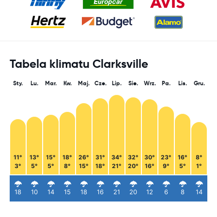
Tabela klimatu Clarksville
Sty.
Lu.
Mar.
Kw.
Maj.
Cze.
Lip.
Sie.
Wrz.
Pa.
Lis.
Gru.
11°
13°
15°
18°
26°
31°
34°
32°
30°
23°
16°
8°
3°
5°
5°
8°
15°
18°
21°
20°
16°
9°
5°
1°
18
10
14
15
18
16
21
20
12
6
8
14