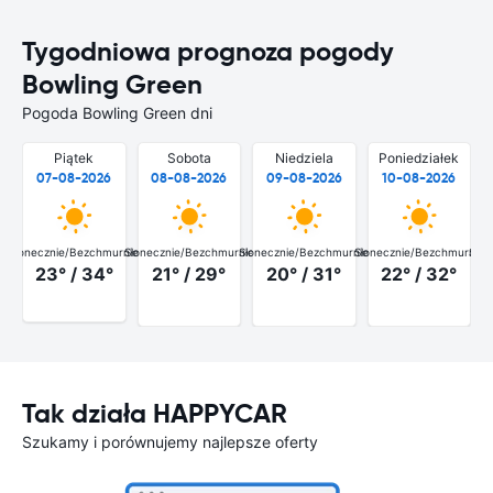
Tygodniowa prognoza pogody
Bowling Green
Pogoda Bowling Green dni
Piątek
Sobota
Niedziela
Poniedziałek
07-08-2026
08-08-2026
09-08-2026
10-08-2026
Słonecznie/Bezchmurnie
Słonecznie/Bezchmurnie
Słonecznie/Bezchmurnie
Słonecznie/Bezchmurnie
Słon
23° / 34°
21° / 29°
20° / 31°
22° / 32°
Tak działa HAPPYCAR
Szukamy i porównujemy najlepsze oferty