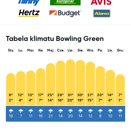
Tabela klimatu Bowling Green
Sty.
Lu.
Mar.
Kw.
Maj.
Cze.
Lip.
Sie.
Wrz.
Pa.
Lis.
Gru.
9°
12°
13°
17°
25°
29°
31°
30°
27°
20°
14°
7°
2°
4°
4°
7°
14°
16°
20°
19°
15°
7°
4°
1°
19
7
11
16
21
14
20
14
12
8
10
11