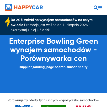
Do 20% zniżki na wynajem samochodów na całym
świecie
Promocja jest ważna do 11 sierpnia 2026 -
skorzystaj z niej już dziś!
Enterprise Bowling Green
wynajem samochodów -
Porównywarka cen
supplier_landing_page.search.subscript.city
Porównujemy oferty tych i innych wypożyczalni samochodów