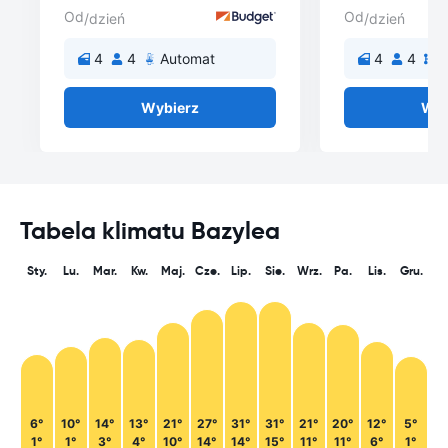
Od
Od
/dzień
/dzień
4
4
Automat
4
4
Wybierz
Wyb
Tabela klimatu Bazylea
Sty.
Lu.
Mar.
Kw.
Maj.
Cze.
Lip.
Sie.
Wrz.
Pa.
Lis.
Gru.
6°
10°
14°
13°
21°
27°
31°
31°
21°
20°
12°
5°
1°
1°
3°
4°
10°
14°
14°
15°
11°
11°
6°
1°