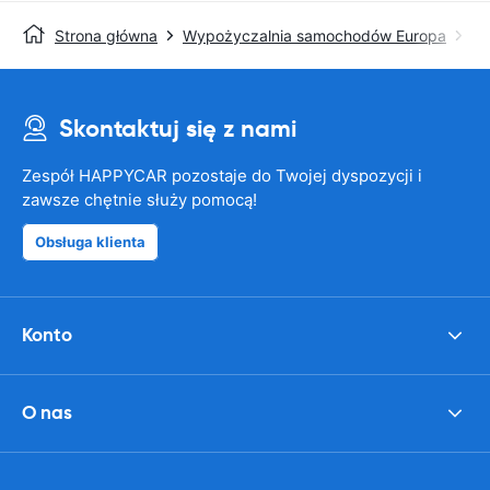
Strona główna
Wypożyczalnia samochodów Europa
En
Skontaktuj się z nami
Zespół HAPPYCAR pozostaje do Twojej dyspozycji i
zawsze chętnie służy pomocą!
Obsługa klienta
Konto
O nas