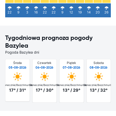
22
9
3
16
22
22
9
12
19
14
20
26
Tygodniowa prognoza pogody
Bazylea
Pogoda Bazylea dni
Środa
Czwartek
Piątek
Sobota
05-08-2026
06-08-2026
07-08-2026
08-08-2026
Słonecznie/Bezchmurnie
Słonecznie/Bezchmurnie
Słonecznie/Bezchmurnie
Słonecznie/Bezchmurnie
Słon
17° / 31°
17° / 30°
13° / 29°
13° / 32°