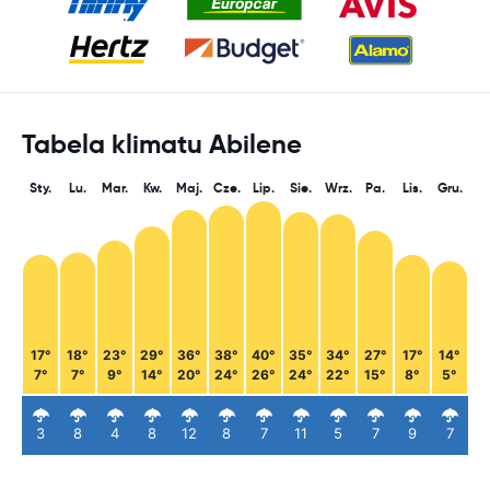
Tabela klimatu Abilene
Sty.
Lu.
Mar.
Kw.
Maj.
Cze.
Lip.
Sie.
Wrz.
Pa.
Lis.
Gru.
17°
18°
23°
29°
36°
38°
40°
35°
34°
27°
17°
14°
7°
7°
9°
14°
20°
24°
26°
24°
22°
15°
8°
5°
3
8
4
8
12
8
7
11
5
7
9
7