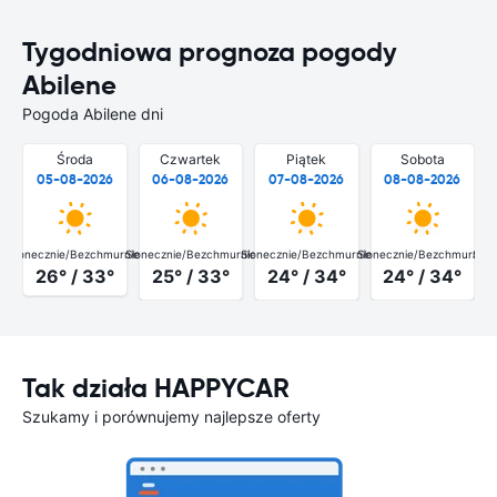
Tygodniowa prognoza pogody
Abilene
Pogoda Abilene dni
Środa
Czwartek
Piątek
Sobota
05-08-2026
06-08-2026
07-08-2026
08-08-2026
Słonecznie/Bezchmurnie
Słonecznie/Bezchmurnie
Słonecznie/Bezchmurnie
Słonecznie/Bezchmurnie
Słon
26° / 33°
25° / 33°
24° / 34°
24° / 34°
Tak działa HAPPYCAR
Szukamy i porównujemy najlepsze oferty