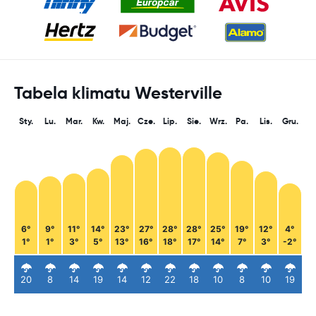
Tabela klimatu Westerville
Sty.
Lu.
Mar.
Kw.
Maj.
Cze.
Lip.
Sie.
Wrz.
Pa.
Lis.
Gru.
6°
9°
11°
14°
23°
27°
28°
28°
25°
19°
12°
4°
1°
1°
3°
5°
13°
16°
18°
17°
14°
7°
3°
-2°
20
8
14
19
14
12
22
18
10
8
10
19