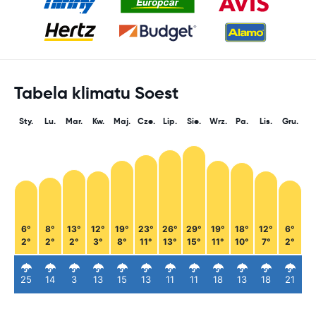
Tabela klimatu Soest
Sty.
Lu.
Mar.
Kw.
Maj.
Cze.
Lip.
Sie.
Wrz.
Pa.
Lis.
Gru.
6°
8°
13°
12°
19°
23°
26°
29°
19°
18°
12°
6°
2°
2°
2°
3°
8°
11°
13°
15°
11°
10°
7°
2°
25
14
3
13
15
13
11
11
18
13
18
21