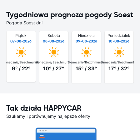
Tygodniowa prognoza pogody Soest
Pogoda Soest dni
Piątek
Sobota
Niedziela
Poniedziałek
07-08-2026
08-08-2026
09-08-2026
10-08-2026
Słonecznie/Bezchmurnie
Słonecznie/Bezchmurnie
Słonecznie/Bezchmurnie
Słonecznie/Bezchmurnie
Słon
9° / 22°
10° / 27°
15° / 33°
17° / 32°
Tak działa HAPPYCAR
Szukamy i porównujemy najlepsze oferty