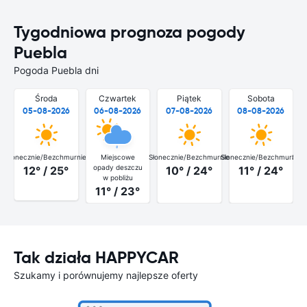
Tygodniowa prognoza pogody
Puebla
Pogoda Puebla dni
Środa
Czwartek
Piątek
Sobota
05-08-2026
06-08-2026
07-08-2026
08-08-2026
Słonecznie/Bezchmurnie
Miejscowe
Słonecznie/Bezchmurnie
Słonecznie/Bezchmurnie
Słon
opady deszczu
12° / 25°
10° / 24°
11° / 24°
w pobliżu
11° / 23°
Tak działa HAPPYCAR
Szukamy i porównujemy najlepsze oferty