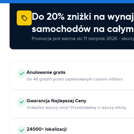
Do 20% zniżki na wyna
samochodów na całym 
Promocja jest ważna do 11 sierpnia 2026 - skorzys
Anulowanie
gratis
Do 48 godzin przed zaplanowanym czasem odbioru
Gwarancja Najlepszej Ceny
Znalazłeś lepszą cenę? Przedstawimy ci lepszą ofertę.
24000+
lokalizacji