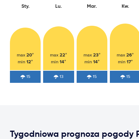
Sty.
Lu.
Mar.
Kw.
20°
22°
23°
26°
max
max
max
max
12°
14°
14°
17°
min
min
min
min
15
13
15
15
Tygodniowa prognoza pogody 