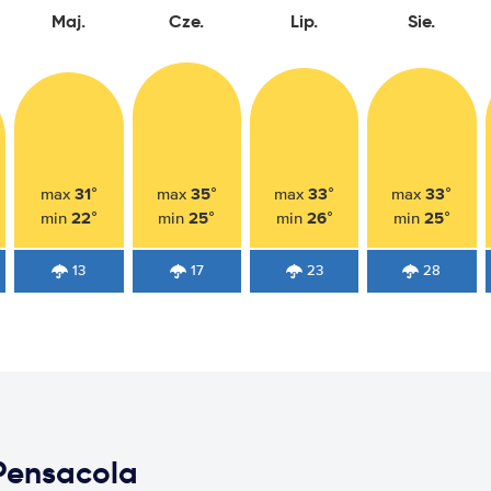
Maj.
Cze.
Lip.
Sie.
31°
35°
33°
33°
max
max
max
max
22°
25°
26°
25°
min
min
min
min
13
17
23
28
Pensacola