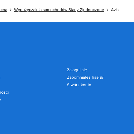
ocna
Wypożyczalnia samochodów Stany Zjednoczone
Avis
Zaloguj się
a
Zapomniałeś hasła?
Stwórz konto
ności
e