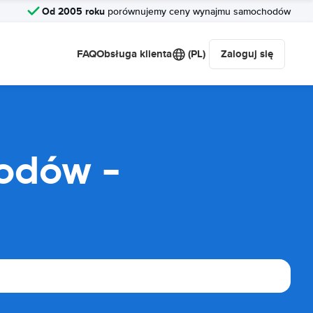
Od 2005 roku
porównujemy ceny wynajmu samochodów
FAQ
Obsługa klienta
(PL)
Zaloguj się
odów -