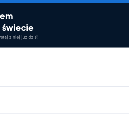
jem
świecie
taj z niej już dziś!