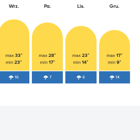
Wrz.
Pa.
Lis.
Gru.
33°
28°
23°
17°
max
max
max
max
23°
17°
14°
9°
min
min
min
min
16
7
6
14