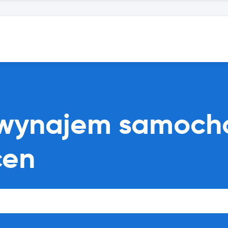
 wynajem samoch
cen