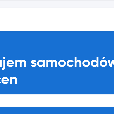
najem samochodów
cen