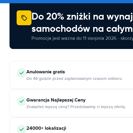
Do 20% zniżki na wyna
samochodów na całym 
Promocja jest ważna do 11 sierpnia 2026 - skorzys
Anulowanie
gratis
Do 48 godzin przed zaplanowanym czasem odbioru
Gwarancja Najlepszej Ceny
Znalazłeś lepszą cenę? Przedstawimy ci lepszą ofertę.
24000+
lokalizacji