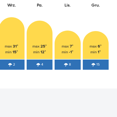
Wrz.
Pa.
Lis.
Gru.
31°
25°
7°
6°
max
max
max
max
15°
12°
-1°
1°
min
min
min
min
2
4
8
15