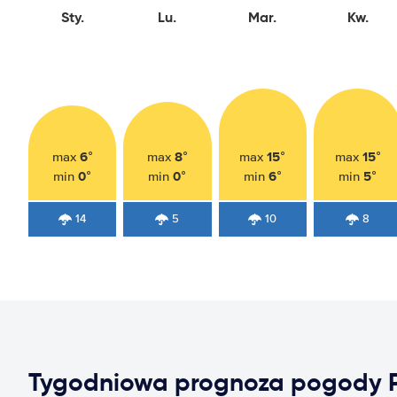
Sty.
Lu.
Mar.
Kw.
6°
8°
15°
15°
max
max
max
max
0°
0°
6°
5°
min
min
min
min
14
5
10
8
Tygodniowa prognoza pogody 