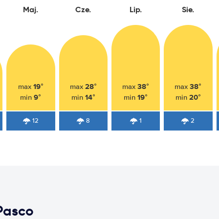
Maj.
Cze.
Lip.
Sie.
19°
28°
38°
38°
max
max
max
max
9°
14°
19°
20°
min
min
min
min
12
8
1
2
Pasco