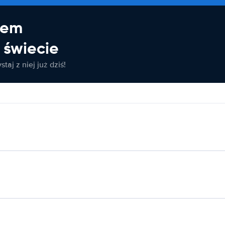
jem
świecie
taj z niej już dziś!