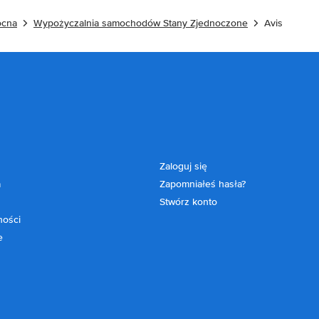
ocna
Wypożyczalnia samochodów Stany Zjednoczone
Avis
Zaloguj się
a
Zapomniałeś hasła?
Stwórz konto
ności
e