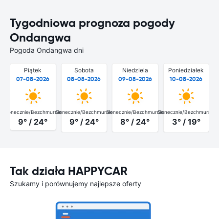
Tygodniowa prognoza pogody
Ondangwa
Pogoda Ondangwa dni
Piątek
Sobota
Niedziela
Poniedziałek
07-08-2026
08-08-2026
09-08-2026
10-08-2026
Słonecznie/Bezchmurnie
Słonecznie/Bezchmurnie
Słonecznie/Bezchmurnie
Słonecznie/Bezchmurnie
Słon
9° / 24°
9° / 24°
8° / 24°
3° / 19°
Tak działa HAPPYCAR
Szukamy i porównujemy najlepsze oferty