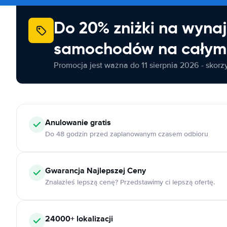
Do 20% zniżki na wyna
samochodów na całym 
Promocja jest ważna do 11 sierpnia 2026 - skorzys
Anulowanie
gratis
Do 48 godzin przed zaplanowanym czasem odbioru
Gwarancja Najlepszej Ceny
Znalazłeś lepszą cenę? Przedstawimy ci lepszą ofertę.
24000+
lokalizacji