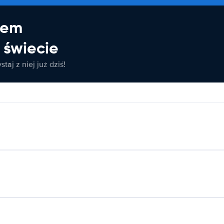
jem
świecie
taj z niej już dziś!