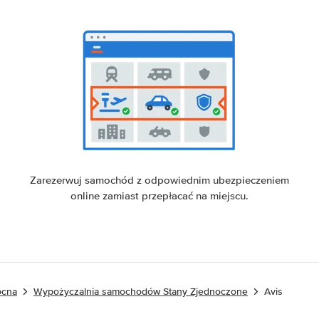
Zarezerwuj samochód z odpowiednim ubezpieczeniem
online zamiast przepłacać na miejscu.
ocna
Wypożyczalnia samochodów Stany Zjednoczone
Avis