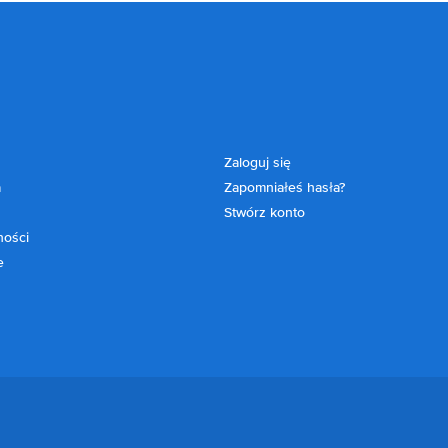
Zaloguj się
a
Zapomniałeś hasła?
Stwórz konto
ności
e