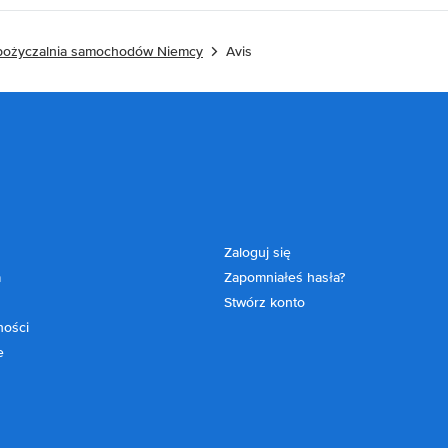
ożyczalnia samochodów Niemcy
Avis
Zaloguj się
a
Zapomniałeś hasła?
Stwórz konto
ności
e