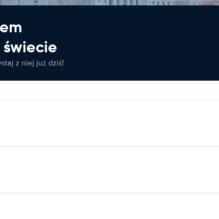
jem
świecie
taj z niej już dziś!