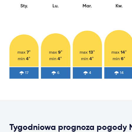
Sty.
Lu.
Mar.
Kw.
7°
9°
13°
14°
max
max
max
max
4°
4°
4°
6°
min
min
min
min
17
6
4
14
Tygodniowa prognoza pogody N