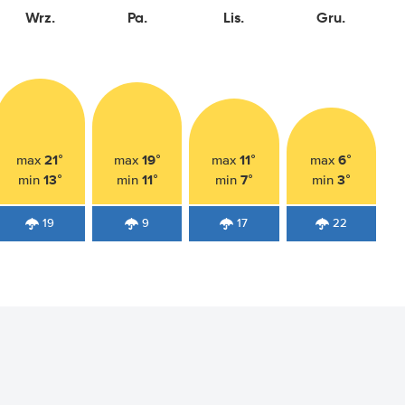
Wrz.
Pa.
Lis.
Gru.
21°
19°
11°
6°
max
max
max
max
13°
11°
7°
3°
min
min
min
min
19
9
17
22