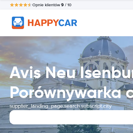
9
Opnie klientów
/ 10
Avis Neu Isenb
Porównywarka 
supplier_landing_page.search.subscript.city