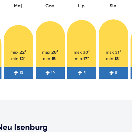
Maj.
Cze.
Lip.
Sie.
22°
28°
30°
31°
max
max
max
max
12°
15°
17°
18°
min
min
min
min
13
19
5
8
eu Isenburg