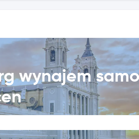
urg wynajem sam
cen