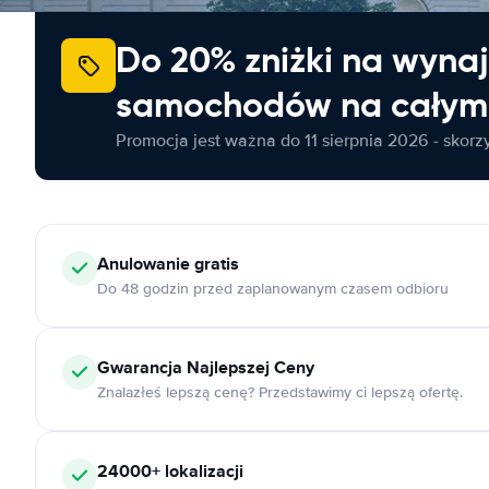
Do 20% zniżki na wyna
samochodów na całym 
Promocja jest ważna do 11 sierpnia 2026 - skorzys
Anulowanie
gratis
Do 48 godzin przed zaplanowanym czasem odbioru
Gwarancja Najlepszej Ceny
Znalazłeś lepszą cenę? Przedstawimy ci lepszą ofertę.
24000+
lokalizacji