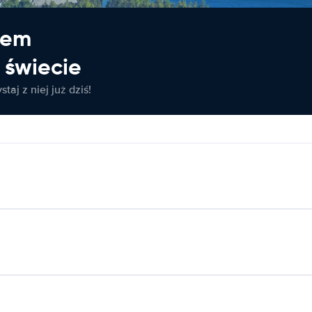
jem
świecie
taj z niej już dziś!