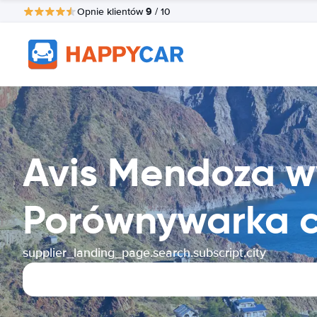
9
Opnie klientów
/ 10
Avis Mendoza 
Porównywarka 
supplier_landing_page.search.subscript.city