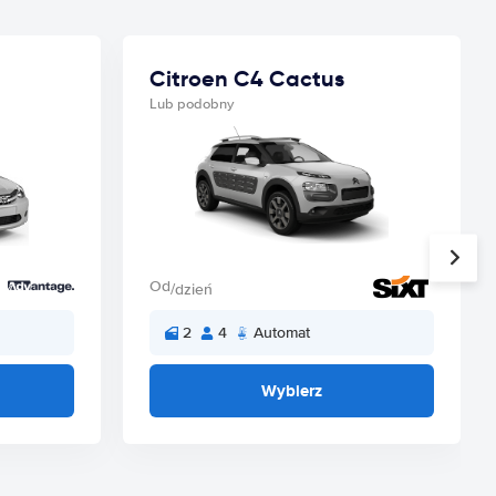
Citroen C4 Cactus
Lub podobny
Od
/dzień
2
4
Automat
Wybierz