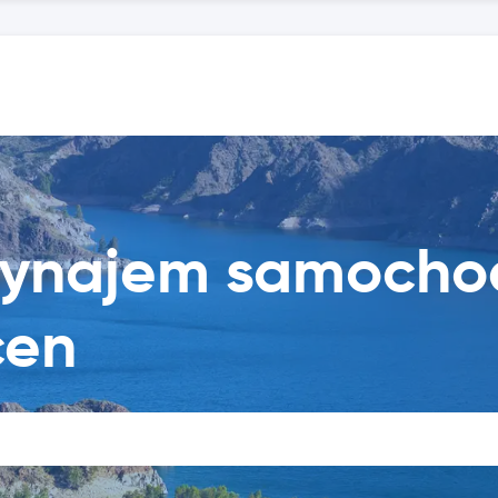
wynajem samocho
cen