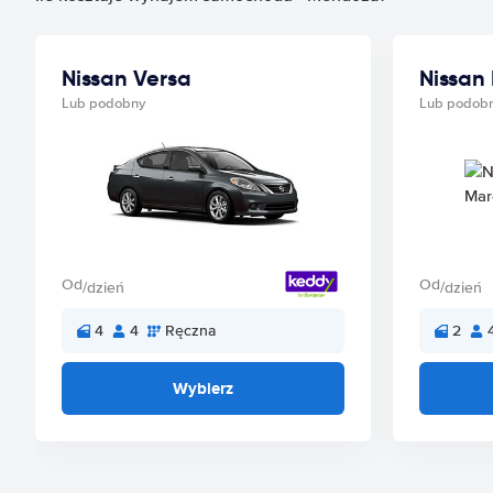
Nissan Versa
Nissan
Lub podobny
Lub podob
Od
Od
/dzień
/dzień
4
4
Ręczna
2
Wybierz