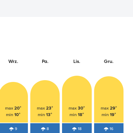
Wrz.
Pa.
Lis.
Gru.
20°
23°
30°
29°
max
max
max
max
10°
13°
18°
19°
min
min
min
min
9
8
18
16