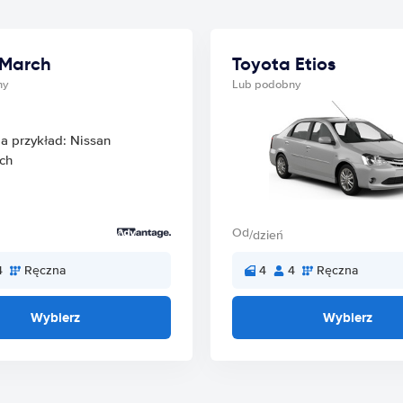
 March
Toyota Etios
ny
Lub podobny
Od
/dzień
4
Ręczna
4
4
Ręczna
Wybierz
Wybierz