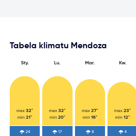
Tabela klimatu Mendoza
Sty.
Lu.
Mar.
Kw.
32°
32°
27°
23°
max
max
max
max
21°
20°
16°
12°
min
min
min
min
24
17
8
4