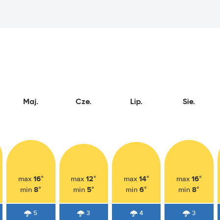
Maj.
Cze.
Lip.
Sie.
16°
12°
14°
16°
max
max
max
max
8°
5°
6°
8°
min
min
min
min
5
3
4
3