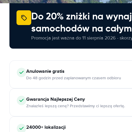
Do 20% zniżki na wyna
samochodów na całym 
Promocja jest ważna do 11 sierpnia 2026 - skorzys
Anulowanie
gratis
Do 48 godzin przed zaplanowanym czasem odbioru
Gwarancja Najlepszej Ceny
Znalazłeś lepszą cenę? Przedstawimy ci lepszą ofertę.
24000+
lokalizacji