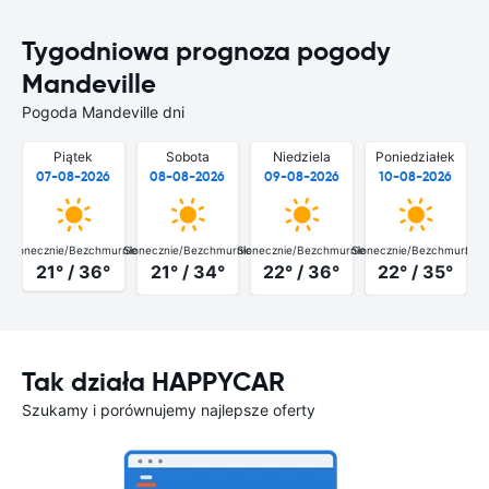
Tygodniowa prognoza pogody
Mandeville
Pogoda Mandeville dni
Piątek
Sobota
Niedziela
Poniedziałek
07-08-2026
08-08-2026
09-08-2026
10-08-2026
Słonecznie/Bezchmurnie
Słonecznie/Bezchmurnie
Słonecznie/Bezchmurnie
Słonecznie/Bezchmurnie
Słon
21° / 36°
21° / 34°
22° / 36°
22° / 35°
Tak działa HAPPYCAR
Szukamy i porównujemy najlepsze oferty