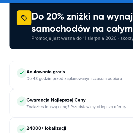
Do 20% zniżki na wyna
samochodów na całym 
Promocja jest ważna do 11 sierpnia 2026 - skorzys
Anulowanie
gratis
Do 48 godzin przed zaplanowanym czasem odbioru
Gwarancja Najlepszej Ceny
Znalazłeś lepszą cenę? Przedstawimy ci lepszą ofertę.
24000+
lokalizacji