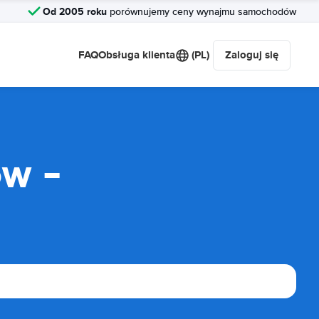
Od 2005 roku
porównujemy ceny wynajmu samochodów
FAQ
Obsługa klienta
(PL)
Zaloguj się
w -