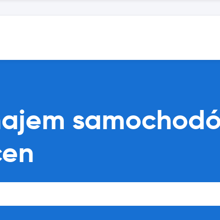
ynajem samochodó
cen