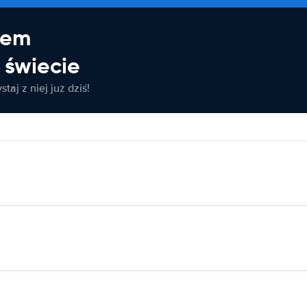
jem
świecie
taj z niej już dziś!