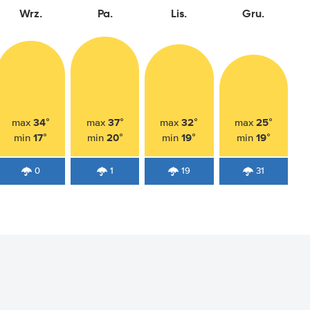
Wrz.
Pa.
Lis.
Gru.
34°
37°
32°
25°
max
max
max
max
17°
20°
19°
19°
min
min
min
min
0
1
19
31