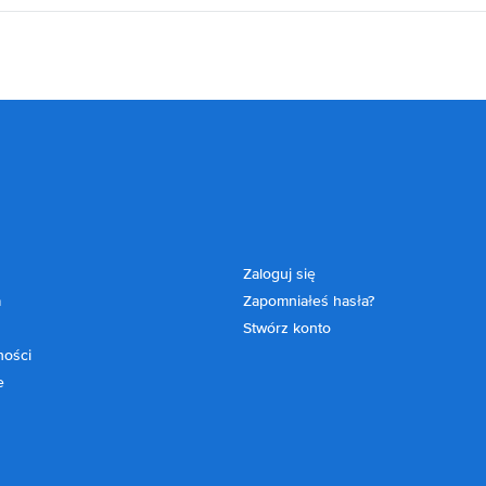
Zaloguj się
a
Zapomniałeś hasła?
Stwórz konto
ności
e