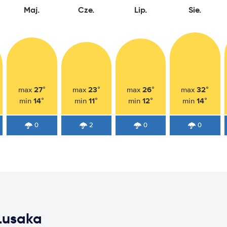
Maj.
Cze.
Lip.
Sie.
27°
23°
26°
32°
max
max
max
max
14°
11°
12°
14°
min
min
min
min
0
2
0
0
Lusaka