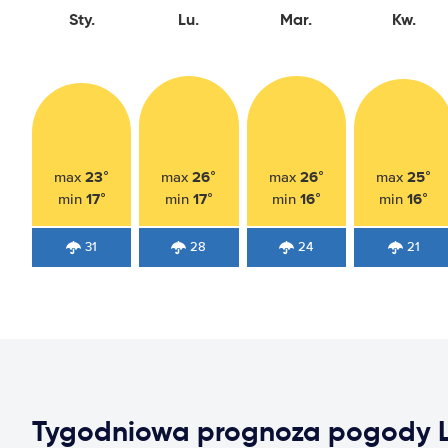
Sty.
Lu.
Mar.
Kw.
23°
26°
26°
25°
max
max
max
max
17°
17°
16°
16°
min
min
min
min
31
28
24
21
Tygodniowa prognoza pogody 