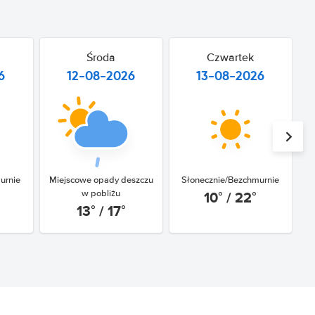
Środa
Czwartek
6
12-08-2026
13-08-2026
urnie
Miejscowe opady deszczu
Słonecznie/Bezchmurnie
10° / 22°
w pobliżu
13° / 17°