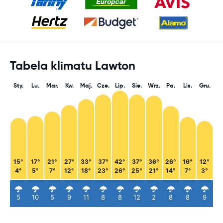
Tabela klimatu Lawton
Sty.
Lu.
Mar.
Kw.
Maj.
Cze.
Lip.
Sie.
Wrz.
Pa.
Lis.
Gru.
15°
17°
21°
27°
33°
37°
42°
37°
36°
26°
16°
12°
4°
5°
7°
12°
18°
23°
26°
25°
21°
14°
7°
3°
5
10
5
9
11
8
8
12
2
8
8
9