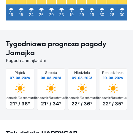
16
15
24
26
20
23
19
29
29
30
28
30
Tygodniowa prognoza pogody
Jamajka
Pogoda Jamajka dni
Piątek
Sobota
Niedziela
Poniedziałek
07-08-2026
08-08-2026
09-08-2026
10-08-2026
Słonecznie/Bezchmurnie
Słonecznie/Bezchmurnie
Słonecznie/Bezchmurnie
Słonecznie/Bezchmurnie
Słon
21° / 36°
21° / 34°
22° / 36°
22° / 35°