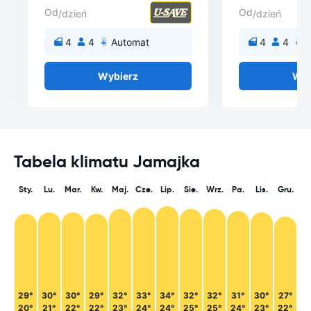
Od
Od
/dzień
/dzień
4
4
Automat
4
4
A
Wybierz
Wyb
Tabela klimatu Jamajka
Sty.
Lu.
Mar.
Kw.
Maj.
Cze.
Lip.
Sie.
Wrz.
Pa.
Lis.
Gru.
29°
30°
30°
29°
32°
33°
34°
32°
32°
31°
30°
27°
20°
21°
22°
22°
23°
24°
24°
25°
25°
24°
23°
22°