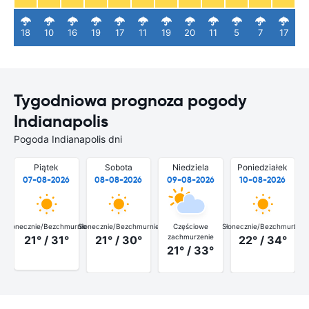
18
10
16
19
17
11
19
20
11
5
7
17
Tygodniowa prognoza pogody
Indianapolis
Pogoda Indianapolis dni
Piątek
Sobota
Niedziela
Poniedziałek
07-08-2026
08-08-2026
09-08-2026
10-08-2026
Słonecznie/Bezchmurnie
Słonecznie/Bezchmurnie
Częściowe
Słonecznie/Bezchmurnie
Słon
zachmurzenie
21° / 31°
21° / 30°
22° / 34°
21° / 33°