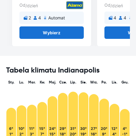
Od
Od
/dzień
/dzień
2
4
Automat
4
4
A
Wybierz
Wyb
Tabela klimatu Indianapolis
Sty.
Lu.
Mar.
Kw.
Maj.
Cze.
Lip.
Sie.
Wrz.
Pa.
Lis.
Gru.
6°
10°
11°
15°
24°
29°
31°
30°
27°
20°
12°
4°
1°
2°
3°
7°
15°
18°
20°
19°
16°
9°
4°
-1°