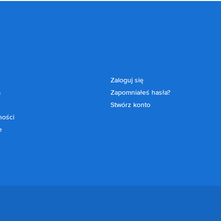
Zaloguj się
a
Zapomniałeś hasła?
Stwórz konto
ności
e