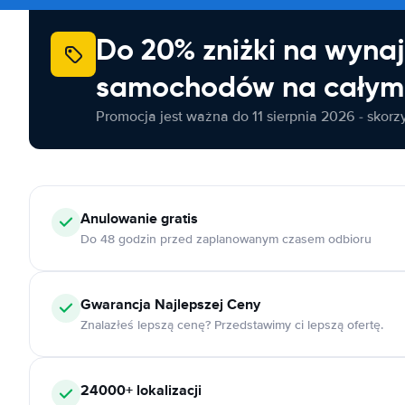
Do 20% zniżki na wyna
samochodów na całym 
Promocja jest ważna do 11 sierpnia 2026 - skorzys
Anulowanie
gratis
Do 48 godzin przed zaplanowanym czasem odbioru
Gwarancja Najlepszej Ceny
Znalazłeś lepszą cenę? Przedstawimy ci lepszą ofertę.
24000+
lokalizacji