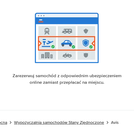
Zarezerwuj samochód z odpowiednim ubezpieczeniem
online zamiast przepłacać na miejscu.
ocna
Wypożyczalnia samochodów Stany Zjednoczone
Avis