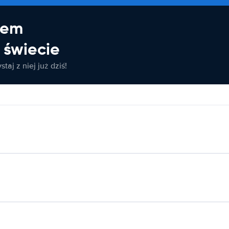
jem
świecie
taj z niej już dziś!