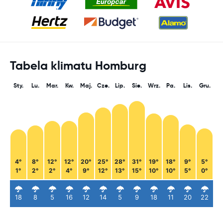
Tabela klimatu Homburg
Sty.
Lu.
Mar.
Kw.
Maj.
Cze.
Lip.
Sie.
Wrz.
Pa.
Lis.
Gru.
4°
8°
12°
12°
20°
25°
28°
31°
19°
18°
9°
5°
1°
2°
2°
4°
9°
12°
13°
15°
10°
10°
5°
0°
18
8
5
16
12
14
5
9
18
11
20
22