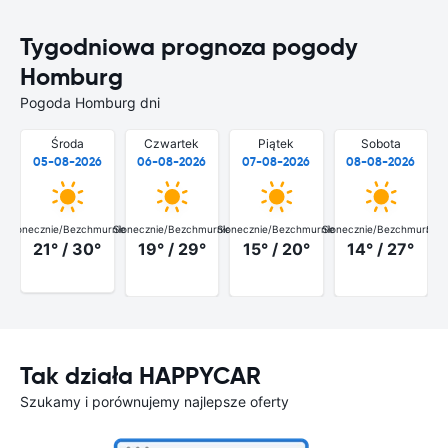
Tygodniowa prognoza pogody
Homburg
Pogoda Homburg dni
Środa
Czwartek
Piątek
Sobota
05-08-2026
06-08-2026
07-08-2026
08-08-2026
Słonecznie/Bezchmurnie
Słonecznie/Bezchmurnie
Słonecznie/Bezchmurnie
Słonecznie/Bezchmurnie
Słon
21° / 30°
19° / 29°
15° / 20°
14° / 27°
Tak działa HAPPYCAR
Szukamy i porównujemy najlepsze oferty