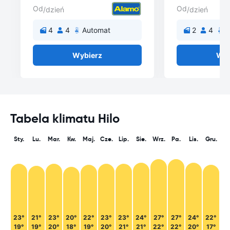
Od
Od
/dzień
/dzień
4
4
Automat
2
4
A
Wybierz
Wyb
Tabela klimatu Hilo
Sty.
Lu.
Mar.
Kw.
Maj.
Cze.
Lip.
Sie.
Wrz.
Pa.
Lis.
Gru.
23°
21°
23°
20°
22°
23°
23°
24°
27°
27°
24°
22°
19°
19°
20°
18°
19°
20°
21°
21°
22°
22°
20°
17°