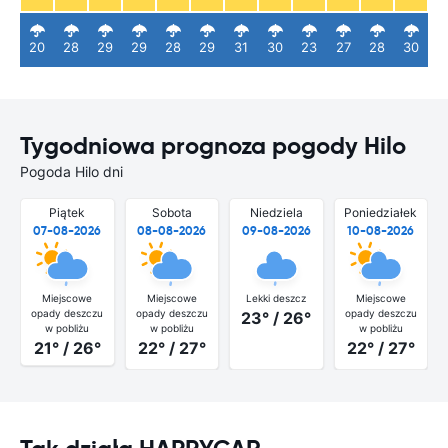
20
28
29
29
28
29
31
30
23
27
28
30
Tygodniowa prognoza pogody Hilo
Pogoda Hilo dni
Piątek
Sobota
Niedziela
Poniedziałek
07-08-2026
08-08-2026
09-08-2026
10-08-2026
Miejscowe
Miejscowe
Lekki deszcz
Miejscowe
opady deszczu
opady deszczu
opady deszczu
23° / 26°
w pobliżu
w pobliżu
w pobliżu
21° / 26°
22° / 27°
22° / 27°