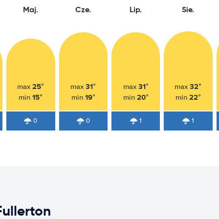
Maj.
Cze.
Lip.
Sie.
25°
31°
31°
32°
max
max
max
max
15°
19°
20°
22°
min
min
min
min
0
0
1
1
ullerton