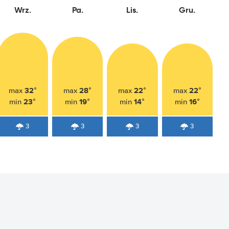
Wrz.
Pa.
Lis.
Gru.
32°
28°
22°
22°
max
max
max
max
23°
19°
14°
16°
min
min
min
min
3
3
3
3