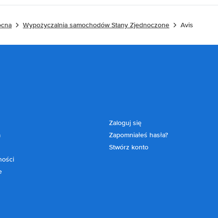
ocna
Wypożyczalnia samochodów Stany Zjednoczone
Avis
Zaloguj się
a
Zapomniałeś hasła?
Stwórz konto
ności
e