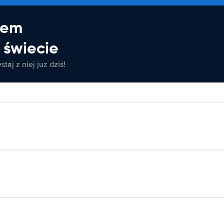
jem
świecie
taj z niej już dziś!