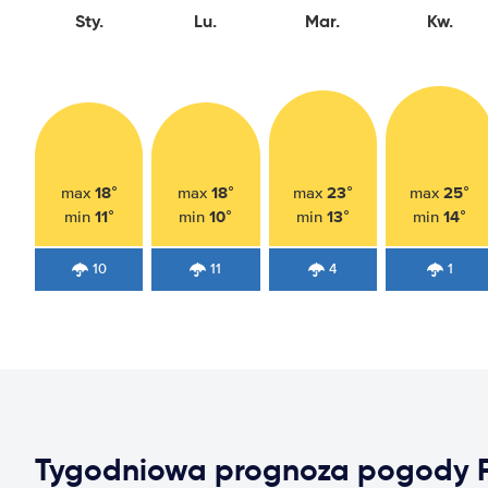
Sty.
Lu.
Mar.
Kw.
18°
18°
23°
25°
max
max
max
max
11°
10°
13°
14°
min
min
min
min
10
11
4
1
Tygodniowa prognoza pogody F