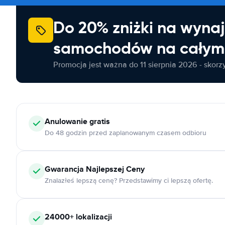
Do 20% zniżki na wyna
samochodów na całym 
Promocja jest ważna do 11 sierpnia 2026 - skorzys
Anulowanie
gratis
Do 48 godzin przed zaplanowanym czasem odbioru
Gwarancja Najlepszej Ceny
Znalazłeś lepszą cenę? Przedstawimy ci lepszą ofertę.
24000+
lokalizacji