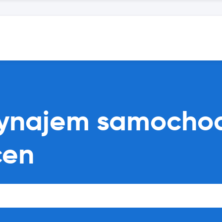
 wynajem samocho
cen