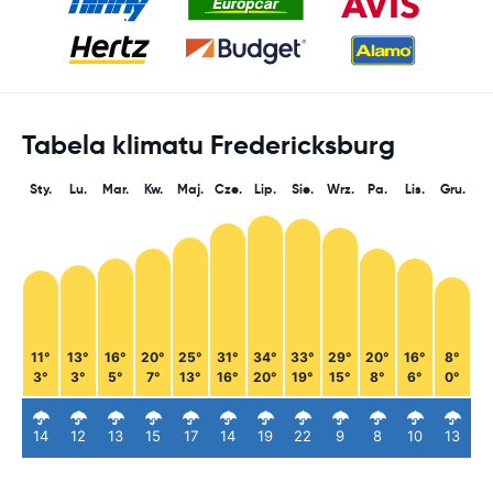
Tabela klimatu Fredericksburg
Sty.
Lu.
Mar.
Kw.
Maj.
Cze.
Lip.
Sie.
Wrz.
Pa.
Lis.
Gru.
11°
13°
16°
20°
25°
31°
34°
33°
29°
20°
16°
8°
3°
3°
5°
7°
13°
16°
20°
19°
15°
8°
6°
0°
14
12
13
15
17
14
19
22
9
8
10
13