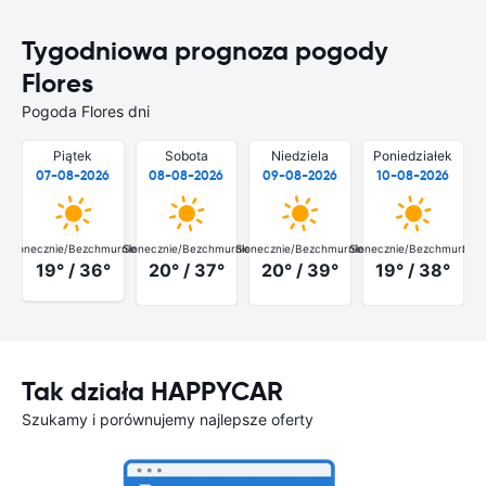
Tygodniowa prognoza pogody
Flores
Pogoda Flores dni
Piątek
Sobota
Niedziela
Poniedziałek
07-08-2026
08-08-2026
09-08-2026
10-08-2026
Słonecznie/Bezchmurnie
Słonecznie/Bezchmurnie
Słonecznie/Bezchmurnie
Słonecznie/Bezchmurnie
Słon
19° / 36°
20° / 37°
20° / 39°
19° / 38°
Tak działa HAPPYCAR
Szukamy i porównujemy najlepsze oferty