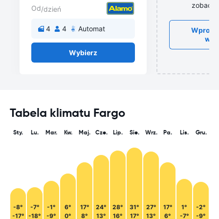
zobaczy
Od
/dzień
4
4
Automat
Wprowa
wyn
Wybierz
Tabela klimatu Fargo
Sty.
Lu.
Mar.
Kw.
Maj.
Cze.
Lip.
Sie.
Wrz.
Pa.
Lis.
Gru.
-8°
-7°
-1°
6°
17°
24°
28°
31°
27°
17°
1°
-2°
-17°
-18°
-9°
0°
8°
13°
16°
17°
13°
6°
-7°
-9°