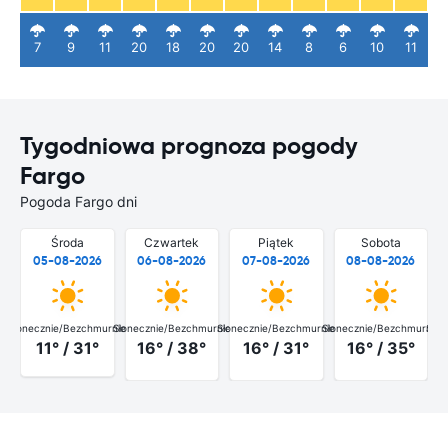
7
9
11
20
18
20
20
14
8
6
10
11
Tygodniowa prognoza pogody
Fargo
Pogoda Fargo dni
Środa
Czwartek
Piątek
Sobota
05-08-2026
06-08-2026
07-08-2026
08-08-2026
Słonecznie/Bezchmurnie
Słonecznie/Bezchmurnie
Słonecznie/Bezchmurnie
Słonecznie/Bezchmurnie
Słon
11° / 31°
16° / 38°
16° / 31°
16° / 35°