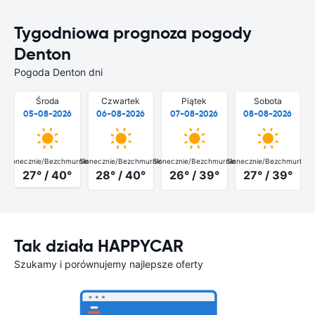
Tygodniowa prognoza pogody
Denton
Pogoda Denton dni
Środa
Czwartek
Piątek
Sobota
05-08-2026
06-08-2026
07-08-2026
08-08-2026
Słonecznie/Bezchmurnie
Słonecznie/Bezchmurnie
Słonecznie/Bezchmurnie
Słonecznie/Bezchmurnie
Słon
27° / 40°
28° / 40°
26° / 39°
27° / 39°
Tak działa HAPPYCAR
Szukamy i porównujemy najlepsze oferty