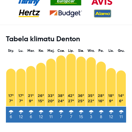
Tabela klimatu Denton
Sty.
Lu.
Mar.
Kw.
Maj.
Cze.
Lip.
Sie.
Wrz.
Pa.
Lis.
Gru.
17°
17°
21°
26°
33°
38°
42°
36°
35°
28°
18°
14°
7°
7°
9°
15°
20°
24°
27°
25°
22°
16°
9°
6°
6
12
6
12
11
7
7
15
3
8
12
11