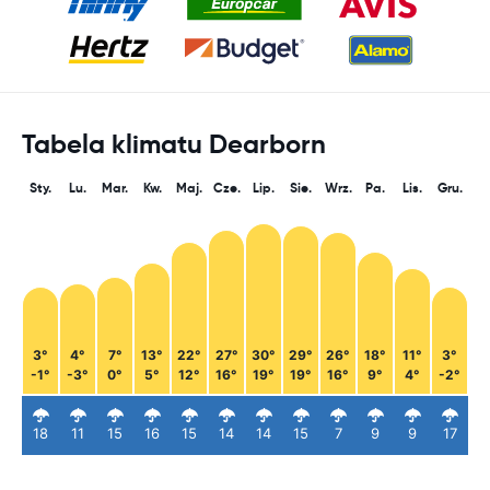
Tabela klimatu Dearborn
Sty.
Lu.
Mar.
Kw.
Maj.
Cze.
Lip.
Sie.
Wrz.
Pa.
Lis.
Gru.
3°
4°
7°
13°
22°
27°
30°
29°
26°
18°
11°
3°
-1°
-3°
0°
5°
12°
16°
19°
19°
16°
9°
4°
-2°
18
11
15
16
15
14
14
15
7
9
9
17