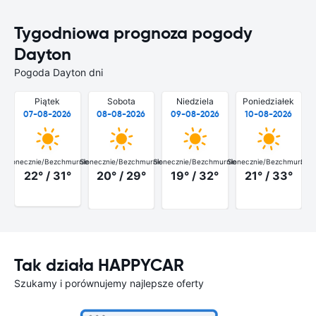
Tygodniowa prognoza pogody
Dayton
Pogoda Dayton dni
Piątek
Sobota
Niedziela
Poniedziałek
07-08-2026
08-08-2026
09-08-2026
10-08-2026
Słonecznie/Bezchmurnie
Słonecznie/Bezchmurnie
Słonecznie/Bezchmurnie
Słonecznie/Bezchmurnie
Słon
22° / 31°
20° / 29°
19° / 32°
21° / 33°
Tak działa HAPPYCAR
Szukamy i porównujemy najlepsze oferty