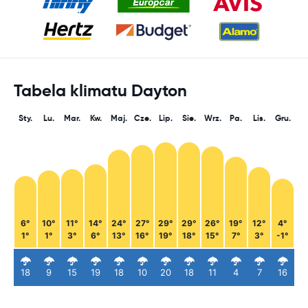
Tabela klimatu Dayton
Sty.
Lu.
Mar.
Kw.
Maj.
Cze.
Lip.
Sie.
Wrz.
Pa.
Lis.
Gru.
6°
10°
11°
14°
24°
27°
29°
29°
26°
19°
12°
4°
1°
1°
3°
6°
13°
16°
19°
18°
15°
7°
3°
-1°
18
9
15
19
18
10
20
18
11
4
7
16