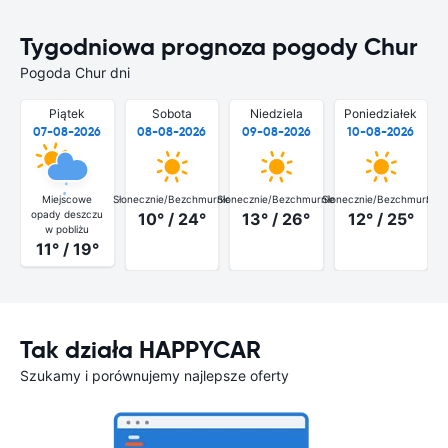
Tygodniowa prognoza pogody Chur
Pogoda Chur dni
Piątek
Sobota
Niedziela
Poniedziałek
07-08-2026
08-08-2026
09-08-2026
10-08-2026
Miejscowe
Słonecznie/Bezchmurnie
Słonecznie/Bezchmurnie
Słonecznie/Bezchmurnie
Słon
opady deszczu
10° / 24°
13° / 26°
12° / 25°
w pobliżu
11° / 19°
Tak działa HAPPYCAR
Szukamy i porównujemy najlepsze oferty