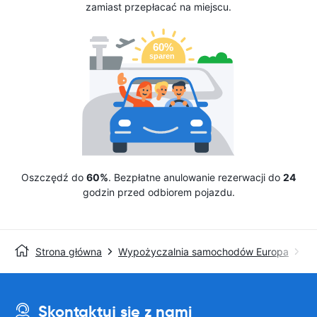
zamiast przepłacać na miejscu.
Oszczędź do
60%
. Bezpłatne anulowanie rezerwacji do
24
godzin przed odbiorem pojazdu.
Strona główna
Wypożyczalnia samochodów Europa
Av
Skontaktuj się z nami