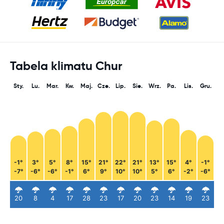
Tabela klimatu Chur
Sty.
Lu.
Mar.
Kw.
Maj.
Cze.
Lip.
Sie.
Wrz.
Pa.
Lis.
Gru.
-1°
3°
5°
8°
15°
21°
22°
21°
13°
15°
4°
-1°
-7°
-6°
-6°
-1°
6°
9°
10°
10°
5°
6°
-2°
-6°
20
8
4
17
28
23
17
20
23
14
19
23