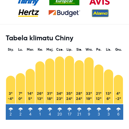
Tabela klimatu Chiny
Sty.
Lu.
Mar.
Kw.
Maj.
Cze.
Lip.
Sie.
Wrz.
Pa.
Lis.
Gru.
3°
7°
14°
26°
31°
34°
35°
28°
33°
21°
13°
4°
-4°
0°
5°
13°
18°
23°
24°
24°
19°
12°
6°
-2°
2
2
4
1
4
20
17
21
9
3
3
6