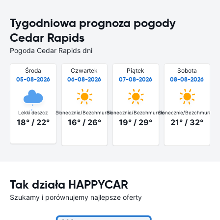
Tygodniowa prognoza pogody
Cedar Rapids
Pogoda Cedar Rapids dni
Środa
Czwartek
Piątek
Sobota
05-08-2026
06-08-2026
07-08-2026
08-08-2026
Lekki deszcz
Słonecznie/Bezchmurnie
Słonecznie/Bezchmurnie
Słonecznie/Bezchmurnie
Słon
18° / 22°
16° / 26°
19° / 29°
21° / 32°
Tak działa HAPPYCAR
Szukamy i porównujemy najlepsze oferty