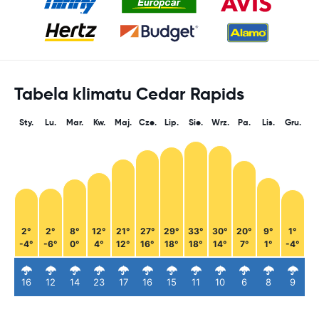
Tabela klimatu Cedar Rapids
Sty.
Lu.
Mar.
Kw.
Maj.
Cze.
Lip.
Sie.
Wrz.
Pa.
Lis.
Gru.
2°
2°
8°
12°
21°
27°
29°
33°
30°
20°
9°
1°
-4°
-6°
0°
4°
12°
16°
18°
18°
14°
7°
1°
-4°
16
12
14
23
17
16
15
11
10
6
8
9