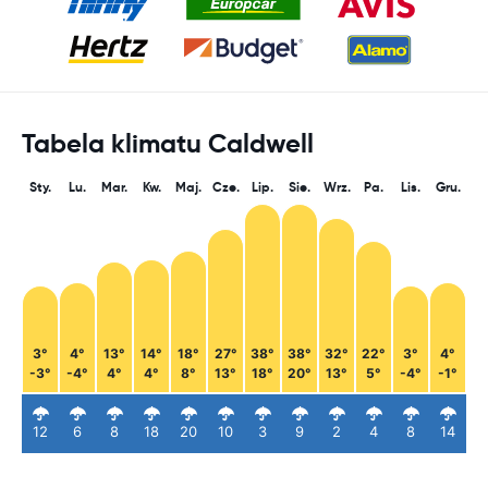
Tabela klimatu Caldwell
Sty.
Lu.
Mar.
Kw.
Maj.
Cze.
Lip.
Sie.
Wrz.
Pa.
Lis.
Gru.
3°
4°
13°
14°
18°
27°
38°
38°
32°
22°
3°
4°
-3°
-4°
4°
4°
8°
13°
18°
20°
13°
5°
-4°
-1°
12
6
8
18
20
10
3
9
2
4
8
14