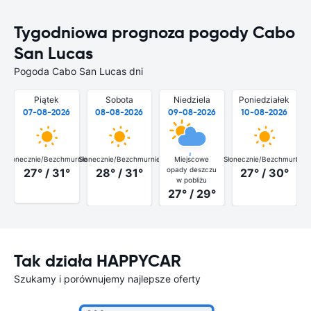
Tygodniowa prognoza pogody Cabo
San Lucas
Pogoda Cabo San Lucas dni
Piątek
Sobota
Niedziela
Poniedziałek
07-08-2026
08-08-2026
09-08-2026
10-08-2026
Słonecznie/Bezchmurnie
Słonecznie/Bezchmurnie
Miejscowe
Słonecznie/Bezchmurnie
Słon
opady deszczu
27° / 31°
28° / 31°
27° / 30°
w pobliżu
27° / 29°
Tak działa HAPPYCAR
Szukamy i porównujemy najlepsze oferty