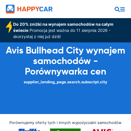
Do 20% zniżki na wynajem samochodów na całym
świecie
Promocja jest ważna do 11 sierpnia 2026 -
skorzystaj z niej już dziś!
Avis Bullhead City wynajem
samochodów -
Porównywarka cen
supplier_landing_page.search.subscript.city
Porównujemy oferty tych i innych wypożyczalni samochodów