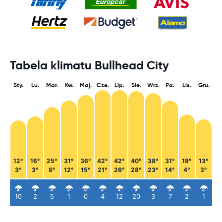
Tabela klimatu Bullhead City
Sty.
Lu.
Mar.
Kw.
Maj.
Cze.
Lip.
Sie.
Wrz.
Pa.
Lis.
Gru.
12°
16°
25°
31°
36°
42°
42°
40°
38°
31°
18°
13°
3°
3°
8°
12°
15°
21°
26°
28°
23°
14°
4°
3°
10
2
5
1
0
4
12
20
3
7
2
1