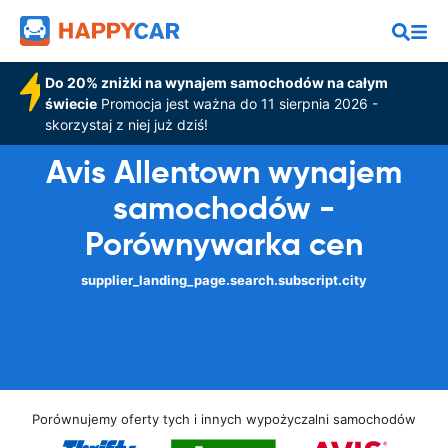
Do 20% zniżki na wynajem samochodów na całym
świecie
Promocja jest ważna do 11 sierpnia 2026 -
skorzystaj z niej już dziś!
Avis Allentown wynajem
samochodów -
Porównywarka cen
supplier_landing_page.search.subscript.city
Porównujemy oferty tych i innych wypożyczalni samochodów