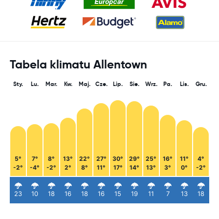
Tabela klimatu Allentown
Sty.
Lu.
Mar.
Kw.
Maj.
Cze.
Lip.
Sie.
Wrz.
Pa.
Lis.
Gru.
5°
7°
8°
13°
22°
27°
30°
29°
25°
16°
11°
4°
-2°
-4°
-2°
2°
8°
11°
17°
14°
13°
3°
0°
-2°
23
10
18
16
18
16
15
19
11
7
13
18