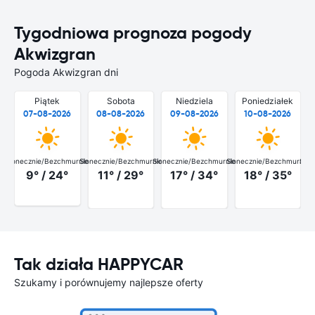
Tygodniowa prognoza pogody
Akwizgran
Pogoda Akwizgran dni
Piątek
Sobota
Niedziela
Poniedziałek
07-08-2026
08-08-2026
09-08-2026
10-08-2026
Słonecznie/Bezchmurnie
Słonecznie/Bezchmurnie
Słonecznie/Bezchmurnie
Słonecznie/Bezchmurnie
Słon
9° / 24°
11° / 29°
17° / 34°
18° / 35°
Tak działa HAPPYCAR
Szukamy i porównujemy najlepsze oferty