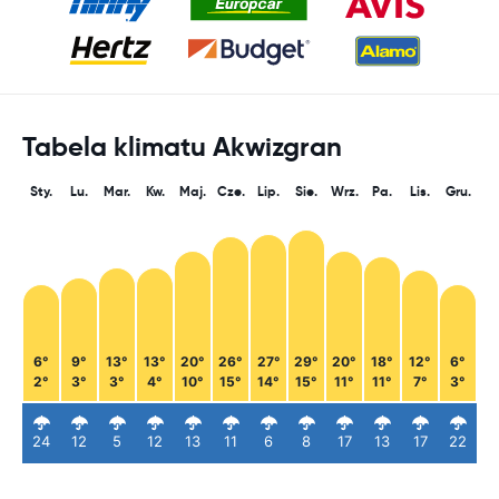
Tabela klimatu Akwizgran
Sty.
Lu.
Mar.
Kw.
Maj.
Cze.
Lip.
Sie.
Wrz.
Pa.
Lis.
Gru.
6°
9°
13°
13°
20°
26°
27°
29°
20°
18°
12°
6°
2°
3°
3°
4°
10°
15°
14°
15°
11°
11°
7°
3°
24
12
5
12
13
11
6
8
17
13
17
22