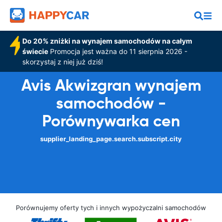
Do 20% zniżki na wynajem samochodów na całym
świecie
Promocja jest ważna do 11 sierpnia 2026 -
skorzystaj z niej już dziś!
Avis Akwizgran wynajem
samochodów -
Porównywarka cen
supplier_landing_page.search.subscript.city
Porównujemy oferty tych i innych wypożyczalni samochodów